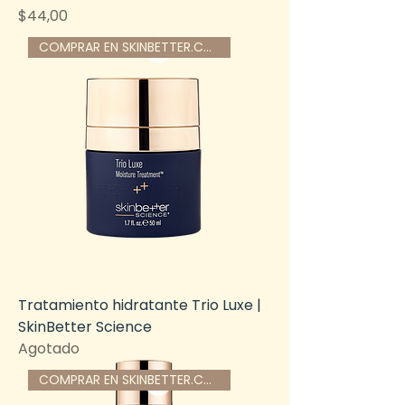
Precio
$44,00
COMPRAR EN SKINBETTER.COM
Tratamiento hidratante Trio Luxe |
SkinBetter Science
Agotado
COMPRAR EN SKINBETTER.COM