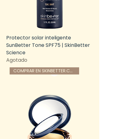
Protector solar inteligente
SunBetter Tone SPF75 | SkinBetter
Science
Agotado
COMPRAR EN SKINBETTER.COM