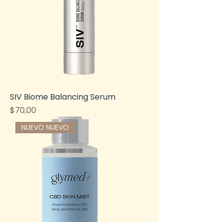
SIV Biome Balancing Serum
Precio
$70,00
NUEVO NUEVO