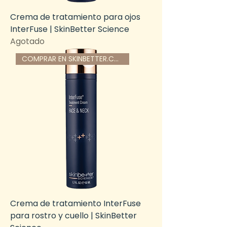
Crema de tratamiento para ojos
InterFuse | SkinBetter Science
Agotado
COMPRAR EN SKINBETTER.COM
Crema de tratamiento InterFuse
para rostro y cuello | SkinBetter