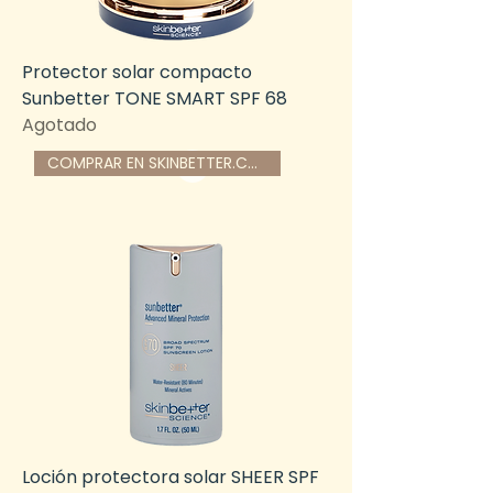
Protector solar compacto
Sunbetter TONE SMART SPF 68
Agotado
COMPRAR EN SKINBETTER.COM
Loción protectora solar SHEER SPF