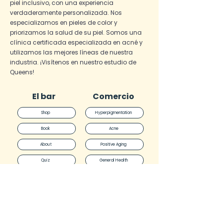
piel inclusivo, con una experiencia
minerales, no nano.
verdaderamente personalizada. Nos
especializamos en pieles de color y
Tecnología patentada.
priorizamos la salud de su piel. Somos una
Extraordinario nivel de protección
clínica certificada especializada en acné y
contra los rayos UVA
utilizamos las mejores líneas de nuestra
(envejecimiento), UVB
industria. ¡Visítenos en nuestro estudio de
(quemaduras).
Queens!
Beneficios más allá de los rayos
UV, incluida la luz azul, la
El bar
Comercio
contaminación y la radiación
Shop
Hyperpigmentation
infrarroja.
Book
Acne
Fórmula sólida cosméticamente
elegante, suave y sedosa, que
About
Positive Aging
proporciona un efecto prebase,
Quiz
General Health
perfeccionador, difuminador y
Blog
Face Reality
matificante.
Resistencia al agua de 80 minutos.
FAQ
Skinbetter
PA+++
Policies
The Bar
Por qué te encantará: Protección de