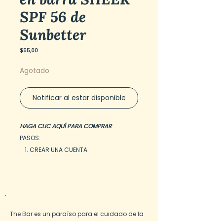
SPF 56 de
Sunbetter
Precio
$55,00
Agotado
Notificar al estar disponible
HAGA CLIC AQUÍ PARA COMPRAR
PASOS:
CREAR UNA CUENTA
COMERCIO
RECIBE TU PEDIDO
Alto nivel de protección solar en un
formato ligero, transparente y de fácil
aplicación.
The Bar es un paraíso para el cuidado de la
EL 100% DE LOS PACIENTES INFORMARON