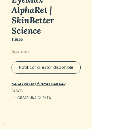
AlphaRet |
SkinBetter
Science
Precio
$135,00
Agotado
Notificar al estar disponible
HAGA CLIC AQUÍ PARA COMPRAR
PASOS:
CREAR UNA CUENTA
COMERCIO
RECIBE TU PEDIDO
Transforme la delicada piel del
contorno de ojos con la crema de