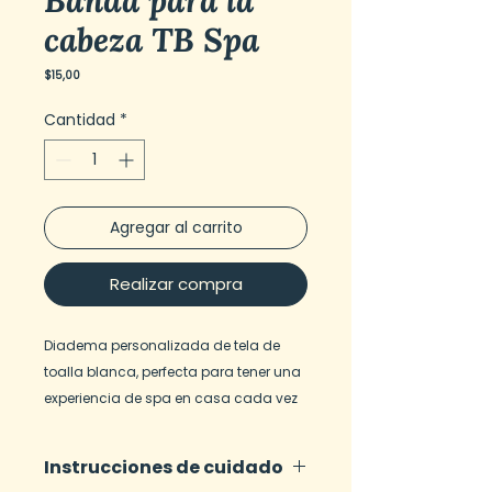
Banda para la
cabeza TB Spa
Precio
$15,00
Cantidad
*
Agregar al carrito
Realizar compra
Diadema personalizada de tela de
toalla blanca, perfecta para tener una
experiencia de spa en casa cada vez
que te lavas la cara. La conexión de
velcro en la parte delantera facilita su
Instrucciones de cuidado
colocación y extracción.