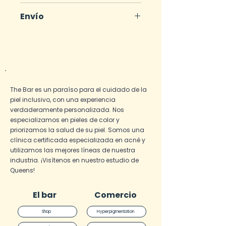
Lavar a máquina con
Envío
programa delicado.
Secar en secadora a baja
Por favor, espere hasta 2 semanas
temperatura.
para el envío.
Para mantener la forma, lavar
Para la opción de recogida, espere
+ secar con velcro conectado.
un correo electrónico indicando
que su pedido está listo antes de
coordinar una hora de recogida.
The Bar es un paraíso para el cuidado de la
piel inclusivo, con una experiencia
verdaderamente personalizada. Nos
especializamos en pieles de color y
priorizamos la salud de su piel. Somos una
clínica certificada especializada en acné y
utilizamos las mejores líneas de nuestra
industria. ¡Visítenos en nuestro estudio de
Queens!
El bar
Comercio
Shop
Hyperpigmentation